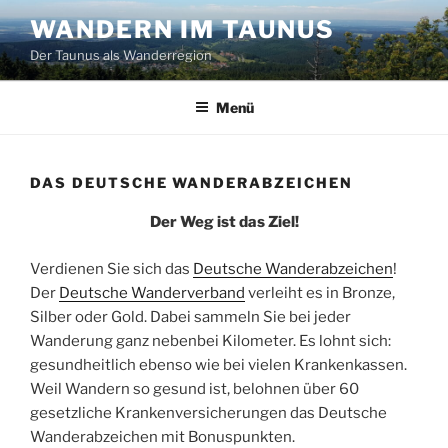
Zum
WANDERN IM TAUNUS
Inhalt
Der Taunus als Wanderregion
springen
Menü
DAS DEUTSCHE WANDERABZEICHEN
Der Weg ist das Ziel!
Verdienen Sie sich das
Deutsche Wanderabzeichen
!
Der
Deutsche Wanderverband
verleiht es in Bronze,
Silber oder Gold. Dabei sammeln Sie bei jeder
Wanderung ganz nebenbei Kilometer. Es lohnt sich:
gesundheitlich ebenso wie bei vielen Krankenkassen.
Weil Wandern so gesund ist, belohnen über 60
gesetzliche Krankenversicherungen das Deutsche
Wanderabzeichen mit Bonuspunkten.