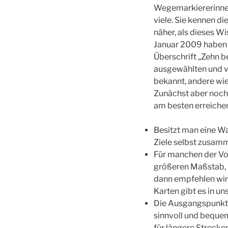
Wegemarkiererinnen
viele. Sie kennen d
näher, als dieses 
Januar 2009 haben w
Überschrift „Zehn b
ausgewählten und vo
bekannt, andere wie
Zunächst aber noch
am besten erreiche
Besitzt man eine W
Ziele selbst zusam
Für manchen der Vor
größeren Maßstab, u
dann empfehlen wir
Karten gibt es in u
Die Ausgangspunkte
sinnvoll und bequem
für längere Strecke