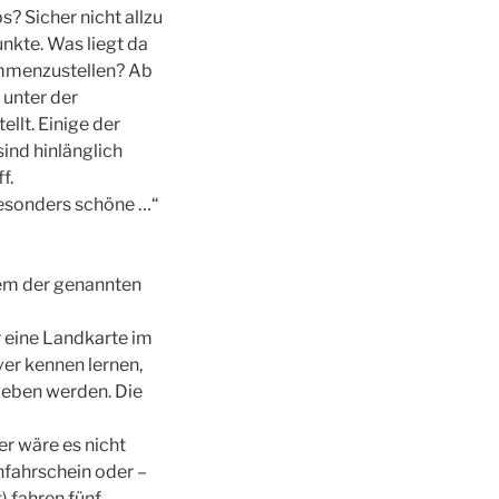
 Sicher nicht allzu
nkte. Was liegt da
ammenzustellen? Ab
 unter der
llt. Einige der
ind hinlänglich
f.
besonders schöne …“
nem der genannten
 eine Landkarte im
er kennen lernen,
geben werden. Die
r wäre es nicht
nfahrschein oder –
) fahren fünf