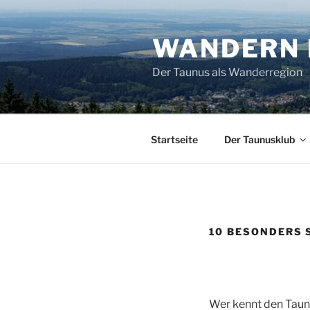
Zum
Inhalt
WANDERN 
springen
Der Taunus als Wanderregion
Startseite
Der Taunusklub
10 BESONDERS 
Wer kennt den Taunu