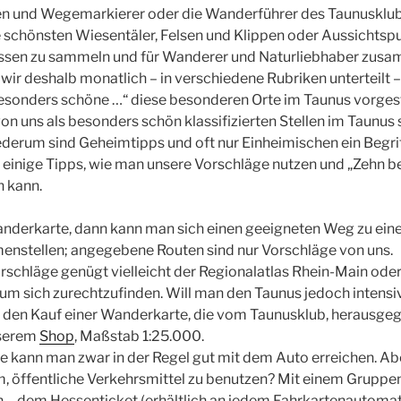
 und Wegemarkierer oder die Wanderführer des Taunusklubs?
ie schönsten Wiesentäler, Felsen und Klippen oder Aussichtspu
Wissen zu sammeln und für Wanderer und Naturliebhaber zus
ir deshalb monatlich – in verschiedene Rubriken unterteilt –
esonders schöne …“ diese besonderen Orte im Taunus vorgeste
n uns als besonders schön klassifizierten Stellen im Taunus s
derum sind Geheimtipps und oft nur Einheimischen ein Begrif
 einige Tipps, wie man unsere Vorschläge nutzen und „Zehn 
n kann.
anderkarte, dann kann man sich einen geeigneten Weg zu ei
menstellen; angegebene Routen sind nur Vorschläge von uns.
schläge genügt vielleicht der Regionalatlas Rhein-Main oder
m sich zurechtzufinden. Will man den Taunus jedoch intensiv
 den Kauf einer Wanderkarte, die vom Taunusklub, herausge
nserem
Shop
, Maßstab 1:25.000.
 kann man zwar in der Regel gut mit dem Auto erreichen. Abe
, öffentliche Verkehrsmittel zu benutzen? Mit einem Gruppe
n – dem Hessenticket (erhältlich an jedem Fahrkartenautomat