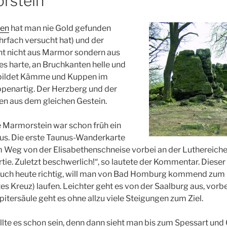
rstein
sen
hat man nie Gold gefunden
rfach versucht hat) und der
t nicht aus Marmor sondern aus
es harte, an Bruchkanten helle und
 bildet Kämme und Kuppen im
ippenartig. Der Herzberg und der
en aus dem gleichen Gestein.
e Marmorstein war schon früh ein
us. Die erste Taunus-Wanderkarte
 Weg von der Elisabethenschneise vorbei an der Luthereiche
rtie. Zuletzt beschwerlich!“, so lautete der Kommentar. Diese
auch heute richtig, will man von Bad Homburg kommend zum
s Kreuz) laufen. Leichter geht es von der Saalburg aus, vorb
itersäule geht es ohne allzu viele Steigungen zum Ziel.
lte es schon sein, denn dann sieht man bis zum Spessart und