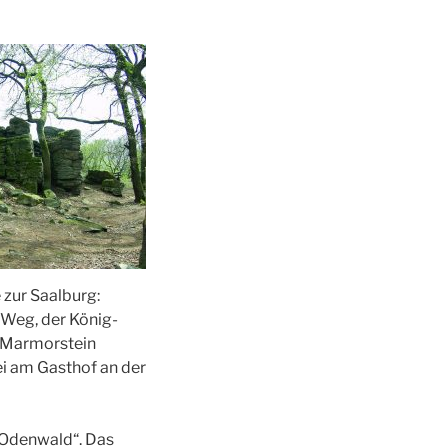
 zur Saalburg:
r Weg, der König-
 Marmorstein
ei am Gasthof an der
 Odenwald“. Das