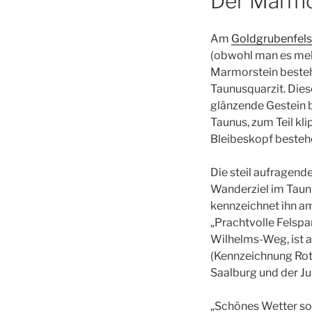
Der Marmo
Am
Goldgrubenfel
(obwohl man es meh
Marmorstein besteh
Taunusquarzit. Dies
glänzende Gestein
Taunus, zum Teil kl
Bleibeskopf besteh
Die steil aufragend
Wanderziel im Taun
kennzeichnet ihn am
„Prachtvolle Felspa
Wilhelms-Weg, ist 
(Kennzeichnung Rote
Saalburg und der Jup
„Schönes Wetter sol