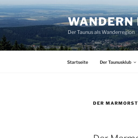
Zum
Inhalt
WANDERN 
springen
Der Taunus als Wanderregion
Startseite
Der Taunusklub
DER MARMORST