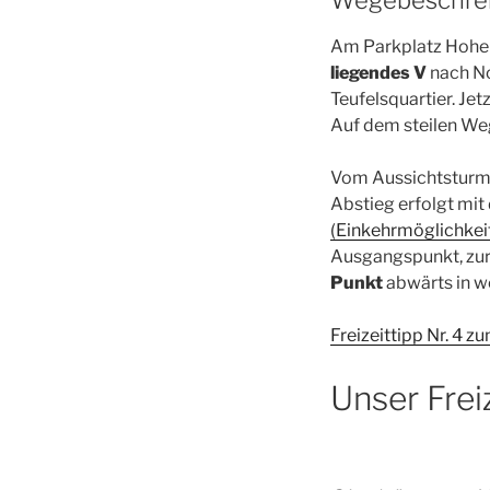
Am Parkplatz Hohem
liegendes V
nach No
Teufelsquartier. Je
Auf dem steilen W
Vom Aussichtsturm d
Abstieg erfolgt mit
(Einkehrmöglichkeit
Ausgangspunkt, zur
Punkt
abwärts in w
Freizeittipp Nr. 4 
Unser Freiz