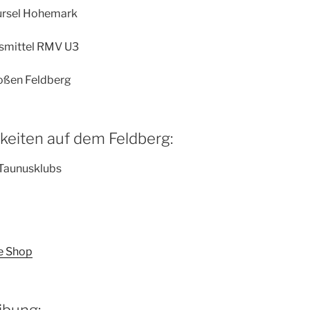
ursel Hohemark
rsmittel RMV U3
roßen Feldberg
eiten auf dem Feldberg:
Taunusklubs
e Shop
bung: