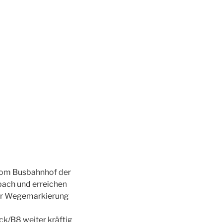
vom Busbahnhof der
bach und erreichen
der Wegemarkierung
eck/B8 weiter kräftig