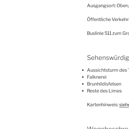
Ausgangsort: Ober
Öffentliche Verkeh
Buslinie 511 zum G
Sehenswürdigk
Aussichtsturm des 
Falknerei
Brunhildisfelsen
Reste des Limes
Kartenhinweis:
sieh
Wegebeschrei