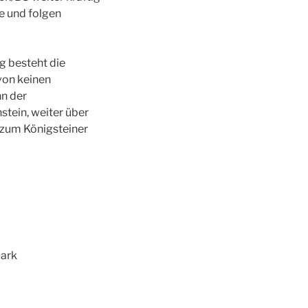
e und folgen
g besteht die
von keinen
nn der
stein, weiter über
 zum Königsteiner
mark