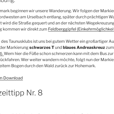
ark beginnen wir unsere Wanderung. Wir folgen der Marki
rdwesten am Urselbach entlang, später durch prächtigen W
tzt wird die Straße gequert und an der nächsten Wegekreuzung 
eg kommen wir direkt zum
Feldberggipfel (Einkehrmöglichkeit
es Taunusklubs ist uns bei gutem Wetter ein großartiger Aus
 der Markierung
schwarzes T
und
blaues Andreaskreuz
zu
).
Wem hier die Füße schon schmerzen kann mit dem Bus zu
ückfahren. Wer weiter wandern möchte, folgt nun der Marki
eitem Bogen durch den Wald zurück zur Hohemark.
zum Download
eittipp Nr. 8