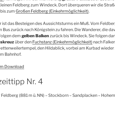
leinen Feldberg zum Windeck. Dort überqueren wir die Straß
n
bis zum
Großen Feldberg (Einkehrmöglichkeit)
.
 ist das Besteigen des Aussichtsturms ein Muß. Vom Feldber
 Bus zurück nach Königstein zu fahren. Die Wanderer, die da
folgen dem
gelben Balken
zurück bis Windeck. Sie folgen da
skreuz
über den
Fuchstanz (Einkehrmöglichkeit)
nach Falken
Dettenweilertempel, den Hildablick, vorbei am Kurbad wieder
um Bahnhof.
 zum Download
eittipp Nr. 4
Feldberg (881 m ü. NN) – Stockborn – Sandplacken – Hohe