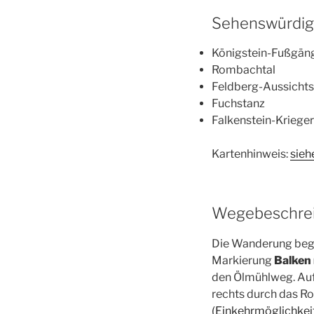
Sehenswürdigk
Königstein-Fußgän
Rombachtal
Feldberg-Aussichts
Fuchstanz
Falkenstein-Kriege
Kartenhinweis:
sieh
Wegebeschrei
Die Wanderung begi
Markierung
Balken 
den Ölmühlweg. Auf
rechts durch das R
(Einkehrmöglichkeit