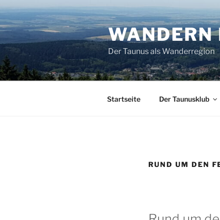
Zum
Inhalt
WANDERN 
springen
Der Taunus als Wanderregion
Startseite
Der Taunusklub
RUND UM DEN F
Rund um de