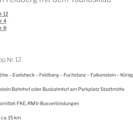
r. 12
r. 4
r. 8
pp Nr. 12
lhöhe – Eselsheck – Feldberg – Fuchstanz – Falkenstein – König
stein Bahnhof oder Busbahnhof am Parkplatz Stadtmitte
rsmittel: FKE, RMV-Busverbindungen
; ca. 15 km