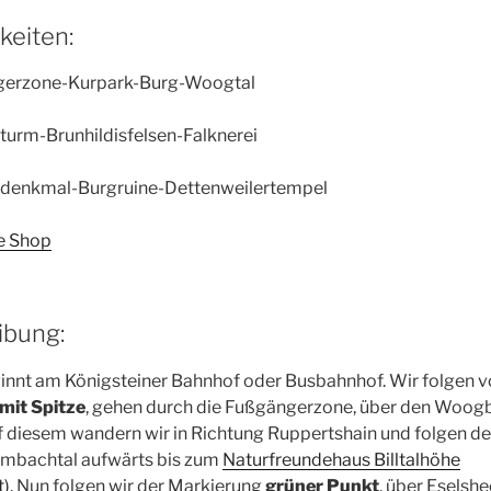
eiten:
gerzone-Kurpark-Burg-Woogtal
turm-Brunhildisfelsen-Falknerei
rdenkmal-Burgruine-Dettenweilertempel
e Shop
bung:
nnt am Königsteiner Bahnhof oder Busbahnhof. Wir folgen 
mit Spitze
, gehen durch die Fußgängerzone, über den Woog
 diesem wandern wir in Richtung Ruppertshain und folgen 
ombachtal aufwärts bis zum
Naturfreundehaus Billtalhöhe
).
Nun folgen wir der Markierung
grüner Punkt
, über Eselsh