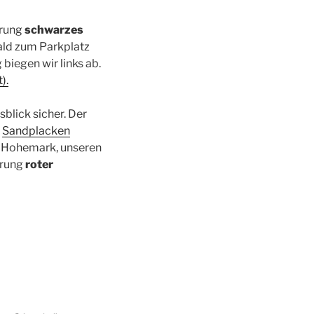
erung
schwarzes
ald zum Parkplatz
biegen wir links ab.
).
blick sicher. Der
m
Sandplacken
r Hohemark, unseren
erung
roter