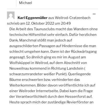
Michael
Diese
...
Meta
Karl Eggenmüller
aus
Weilrod-Cratzenbach
ein-/
schrieb am
12. Oktober 2022
um
20:49
Die Arbeit des Taunusclubs macht das Wandern ohne
technische Hilfsmittel sehr einfach. Dafür herzlichen
Dank. Manchmal stößt man jedoch auf
ausgeschilderten Passagen auf Hindernisse die man
schlecht umgehen kann. Dann ist der Rückwärtsgang
angesagt. So ähnlich ging es mir im August am
Wolfsküppel in Weilrod, auf dem Abschnitt von
Neuweilnau kommend in Richtung Landstein (
schwarzumrandeter weißer Punkt). Querliegende
Bäume erschwerten bzw. verhinderten das
Weiterkommen. Bilder davon veröffentlichte ich auf
einer Weilroder Internetseite. Dabei kam die Frage
der Verantwortlichkeit durch den Hessenforst auf.
Heute sprach mich der zuständige Revierförster an