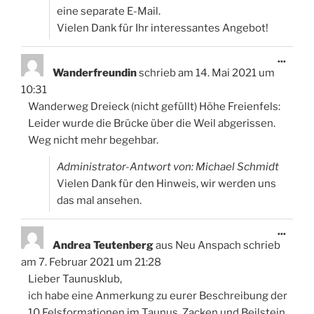
eine separate E-Mail.
Vielen Dank für Ihr interessantes Angebot!
Diese
...
Meta
Wanderfreundin
schrieb am
14. Mai 2021
um
ein-/
10:31
Wanderweg Dreieck (nicht gefüllt) Höhe Freienfels:
Leider wurde die Brücke über die Weil abgerissen.
Weg nicht mehr begehbar.
Administrator-Antwort von: Michael Schmidt
Vielen Dank für den Hinweis, wir werden uns
das mal ansehen.
Diese
...
Meta
Andrea Teutenberg
aus
Neu Anspach
schrieb
ein-/
am
7. Februar 2021
um
21:28
Lieber Taunusklub,
ich habe eine Anmerkung zu eurer Beschreibung der
10 Felsformationen im Taunus. Zacken und Beilstein