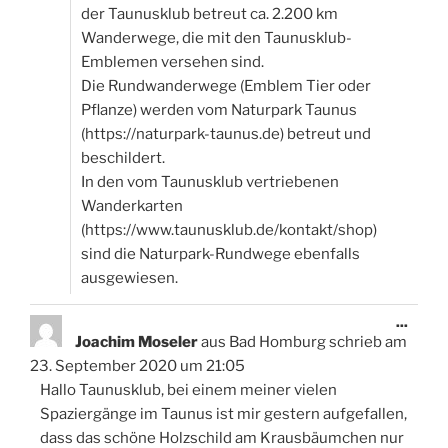
der Taunusklub betreut ca. 2.200 km
Wanderwege, die mit den Taunusklub-
Emblemen versehen sind.
Die Rundwanderwege (Emblem Tier oder
Pflanze) werden vom Naturpark Taunus
(https://naturpark-taunus.de) betreut und
beschildert.
In den vom Taunusklub vertriebenen
Wanderkarten
(https://www.taunusklub.de/kontakt/shop)
sind die Naturpark-Rundwege ebenfalls
ausgewiesen.
Diese
...
Meta
Joachim Moseler
aus
Bad Homburg
schrieb am
ein-/
23. September 2020
um
21:05
Hallo Taunusklub, bei einem meiner vielen
Spaziergänge im Taunus ist mir gestern aufgefallen,
dass das schöne Holzschild am Krausbäumchen nur