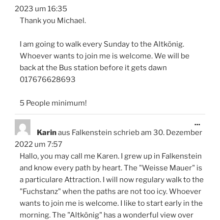
ein-/
2023
um
16:35
Thank you Michael.
I am going to walk every Sunday to the Altkönig.
Whoever wants to join me is welcome. We will be
back at the Bus station before it gets dawn
017676628693
5 People minimum!
Diese
...
Meta
Karin
aus
Falkenstein
schrieb am
30. Dezember
ein-/
2022
um
7:57
Hallo, you may call me Karen. I grew up in Falkenstein
and know every path by heart. The "Weisse Mauer" is
a particulare Attraction. I will now regulary walk to the
"Fuchstanz" when the paths are not too icy. Whoever
wants to join me is welcome. I like to start early in the
morning. The "Altkönig" has a wonderful view over