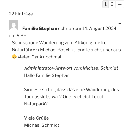
Navigation
1
2
→
der
22 Einträge
Gästebuchlis
Diese
...
Meta
Familie Stephan
schrieb am
14. August 2024
ein-/
um
9:35
Sehr schöne Wanderung zum Altkönig , netter
Naturführer ( Michael Bosch ) , kannte sich super aus
vielen Dank nochmal
Administrator-Antwort von: Michael Schmidt
Hallo Familie Stephan
Sind Sie sicher, dass das eine Wanderung des
Taunusklubs war? Oder vielleicht doch
Naturpark?
Viele Grüße
Michael Schmidt