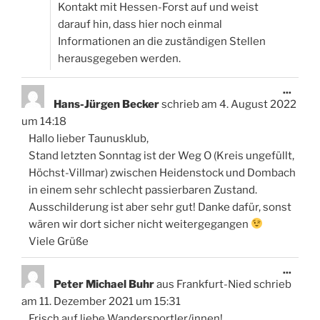
Kontakt mit Hessen-Forst auf und weist
darauf hin, dass hier noch einmal
Informationen an die zuständigen Stellen
herausgegeben werden.
Diese
...
Meta
Hans-Jürgen Becker
schrieb am
4. August 2022
ein-/
um
14:18
Hallo lieber Taunusklub,
Stand letzten Sonntag ist der Weg O (Kreis ungefüllt,
Höchst-Villmar) zwischen Heidenstock und Dombach
in einem sehr schlecht passierbaren Zustand.
Ausschilderung ist aber sehr gut! Danke dafür, sonst
wären wir dort sicher nicht weitergegangen
Viele Grüße
Diese
...
Meta
Peter Michael Buhr
aus
Frankfurt-Nied
schrieb
ein-/
am
11. Dezember 2021
um
15:31
Frisch auf liebe Wandersportler/innen!