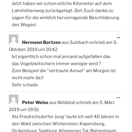
Jetzt haben wir schon etliche Kilometer auf dem
Lahnhöhenweg zurückgelegt. Zeit, Euch danke zu
sagen für die wirklich hervorragende Beschilderung
des Weges!
Diese
...
Meta
Hermann Bartzen
aus
Sulzbach
schrieb am
5.
ein-/
Oktober 2019
um
10:42
Ist eigentlich schon mal jemand aufgefallen das
das Vogelzwitschern immer weniger wird ?
Zum Beispiel die "vertraute Amsel" am Morgen ist
nicht mehr da.!!
Sehr schade.
Diese
...
Meta
Peter Weiss
aus
Niddatal
schrieb am
5. März
ein-/
2019
um
19:51
Als Friedrichsdorfer Jung' laufe ich seit 40 Jahren in
den Wald zwischen Winterstein, Kapersburg,
Gickelsburg, Saalburg, Köpperner Tal, Batzenbaum