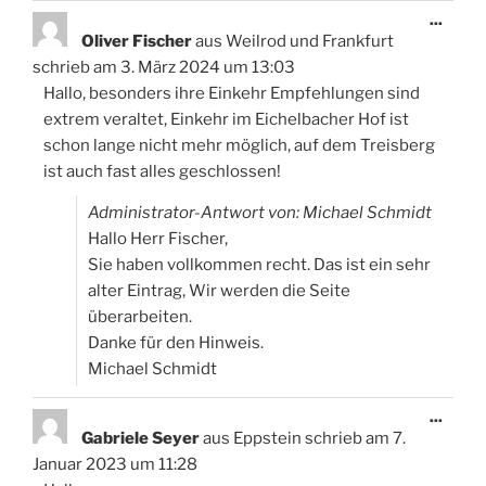
Diese
...
Meta
Oliver Fischer
aus
Weilrod und Frankfurt
ein-/
schrieb am
3. März 2024
um
13:03
Hallo, besonders ihre Einkehr Empfehlungen sind
extrem veraltet, Einkehr im Eichelbacher Hof ist
schon lange nicht mehr möglich, auf dem Treisberg
ist auch fast alles geschlossen!
Administrator-Antwort von: Michael Schmidt
Hallo Herr Fischer,
Sie haben vollkommen recht. Das ist ein sehr
alter Eintrag, Wir werden die Seite
überarbeiten.
Danke für den Hinweis.
Michael Schmidt
Diese
...
Meta
Gabriele Seyer
aus
Eppstein
schrieb am
7.
ein-/
Januar 2023
um
11:28