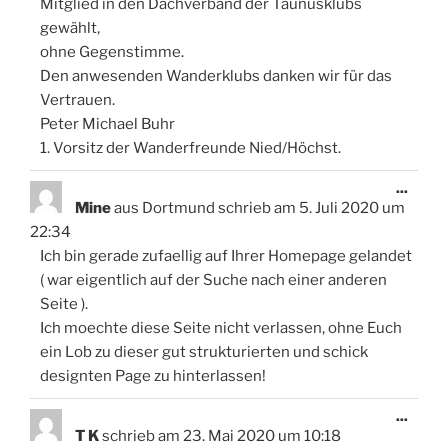
Mitglied in den Dachverband der Taunusklubs
gewählt,
ohne Gegenstimme.
Den anwesenden Wanderklubs danken wir für das
Vertrauen.
Peter Michael Buhr
1. Vorsitz der Wanderfreunde Nied/Höchst.
Diese
...
Meta
Mine
aus
Dortmund
schrieb am
5. Juli 2020
um
ein-/
22:34
Ich bin gerade zufaellig auf Ihrer Homepage gelandet
( war eigentlich auf der Suche nach einer anderen
Seite ).
Ich moechte diese Seite nicht verlassen, ohne Euch
ein Lob zu dieser gut strukturierten und schick
designten Page zu hinterlassen!
Diese
...
Meta
T K
schrieb am
23. Mai 2020
um
10:18
ein-/