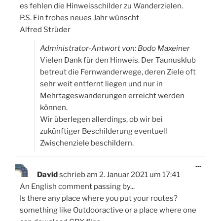
es fehlen die Hinweisschilder zu Wanderzielen.
P.S. Ein frohes neues Jahr wünscht
Alfred Strüder
Administrator-Antwort von: Bodo Maxeiner
Vielen Dank für den Hinweis. Der Taunusklub
betreut die Fernwanderwege, deren Ziele oft
sehr weit entfernt liegen und nur in
Mehrtageswanderungen erreicht werden
können.
Wir überlegen allerdings, ob wir bei
zukünftiger Beschilderung eventuell
Zwischenziele beschildern.
Diese
...
Meta
David
schrieb am
2. Januar 2021
um
17:41
ein-/
An English comment passing by...
Is there any place where you put your routes?
something like Outdooractive or a place where one