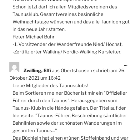
Schon jetzt darf ich allen Mitgliedsvereinen des
Taunusklub. Gesamtvereines besinnliche
Weihnachtstage wünschen und das alle Tauniden gut
in das neue Jahr starten.
Peter Michael Buhr
-1. Vorsitzender der Wanderfreunde Nied/ Höchst,
-Zertifizierter Walking/ Nordic-Walking Kursleiter.
Diese
...
Meta
Zwilling, Elfi
aus
Obertshausen
schrieb am
26.
ein-/
Oktober 2021
um
16:42
Liebe Mitglieder des Taunusclubs!
Beim Sortieren meiner Bücher ist mir ein "Offizieller
Führer durch den Taunus". Herausgegeben vom
Taunus-Klub in die Hände gefallen. Der Titel auf der
Inenseite: "Taunus-Führer, Beschreibung sämtlicher
Bahnlinien sowie der schönsten Wanderungen im
gesamten Taunus..."
Das Büchlein hat einen grünen Stoffeinband und war