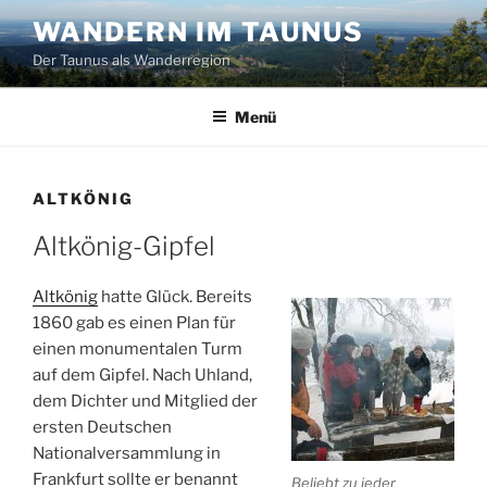
Zum
WANDERN IM TAUNUS
Inhalt
Der Taunus als Wanderregion
springen
Menü
ALTKÖNIG
Altkönig-Gipfel
Altkönig
hatte Glück. Bereits
1860 gab es einen Plan für
einen monumentalen Turm
auf dem Gipfel. Nach Uhland,
dem Dichter und Mitglied der
ersten Deutschen
Nationalversammlung in
Frankfurt sollte er benannt
Beliebt zu jeder