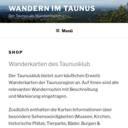
Zum
WANDERN IM TAUNUS
Inhalt
Der Taunus als Wanderregion
springen
Menü
SHOP
Wanderkarten des Taunusklub
Der Taunusklub bietet zum käuflichen Erwerb
Wanderkarten der Taunusregion an. Auf ihnen sind alle
relevanten Wanderrouten mit Beschreibung
und Markierung eingetragen.
Zusätzlich enthalten die Karten Informationen über
besondere Sehenswürdigkeiten (Museen, Kirchen,
historische Plätze, Tierparks, Bäder, Burgen &