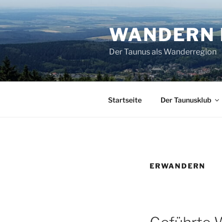
Zum
Inhalt
WANDERN 
springen
Der Taunus als Wanderregion
Startseite
Der Taunusklub
ERWANDERN