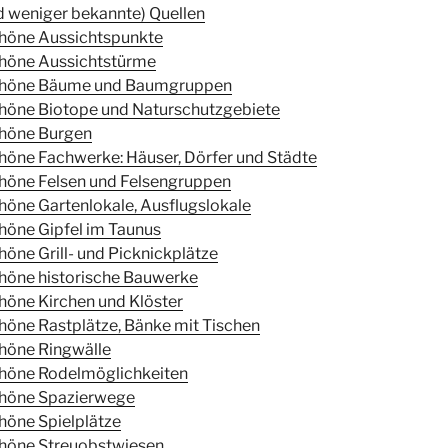
d weniger bekannte) Quellen
chöne Aussichtspunkte
chöne Aussichtstürme
chöne Bäume und Baumgruppen
höne Biotope und Naturschutzgebiete
chöne Burgen
höne Fachwerke: Häuser, Dörfer und Städte
höne Felsen und Felsengruppen
höne Gartenlokale, Ausflugslokale
höne Gipfel im Taunus
öne Grill- und Picknickplätze
höne historische Bauwerke
höne Kirchen und Klöster
höne Rastplätze, Bänke mit Tischen
höne Ringwälle
chöne Rodelmöglichkeiten
chöne Spazierwege
höne Spielplätze
chöne Streuobstwiesen