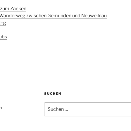
 zum Zacken
m Wanderweg zwischen Gemünden und Neuweilnau
erg
ubs
SUCHEN
Suchen
um
nach: