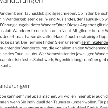
Wanderungen
andern beim Taunusklub großgeschrieben. Ob in den benac
r in Wandergebieten des In- und Auslandes, der Taunusklub 
Führung ausgebildeter Wanderführer. Dieses Angebot gilt nic
nusklub-Wanderer freuen sich, auch Nicht-Mitglieder bei der
 Und oftmals haben die „alten Hasen“ auch noch einige Tipp
trecke parat. Die Termine finden Sie in unserem
Terminkalende
Ausrichter der Wandertouren, die vor allem an den Wochenende
eine des Taunusklubs. Wer Veranstalter der jeweiligen Wander
achten ist (festes Schuhwerk, Regenkleidung), darüber gibt 
kunft.
Wanderungen
pe kann sehr viel Spaß machen, wir wollen Ihnen aber auch 
en, wenn Sie individuell den Taunus erkunden wollen. Für pa
 Taunusklub zusammen mit dem Verlag NaturNavi GmbH, Stut