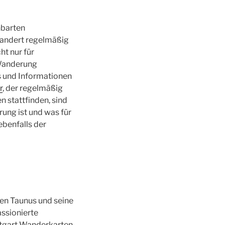
hbarten
wandert regelmäßig
ht nur für
 Wanderung
s und Informationen
r
, der regelmäßig
n stattfinden, sind
ung ist und was für
ebenfalls der
den Taunus und seine
ssionierte
tgart Wanderkarten