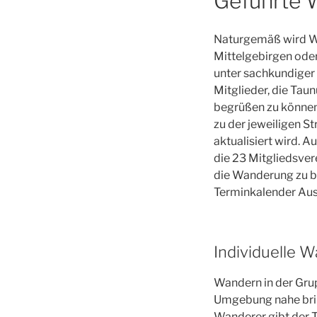
Geführte 
Naturgemäß wird W
Mittelgebirgen ode
unter sachkundiger 
Mitglieder, die Tau
begrüßen zu können.
zu der jeweiligen S
aktualisiert wird. 
die 23 Mitgliedsver
die Wanderung zu be
Terminkalender Aus
Individuelle 
Wandern in der Grup
Umgebung nahe bring
Wanderer gibt der