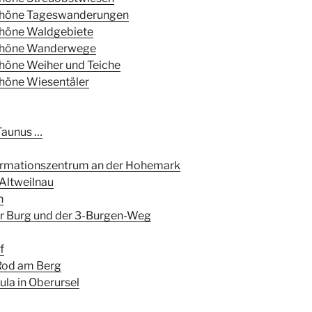
chöne Tageswanderungen
chöne Waldgebiete
chöne Wanderwege
höne Weiher und Teiche
höne Wiesentäler
Taunus …
ormationszentrum an der Hohemark
 Altweilnau
n
er Burg und der 3-Burgen-Weg
f
Rod am Berg
ula in Oberursel