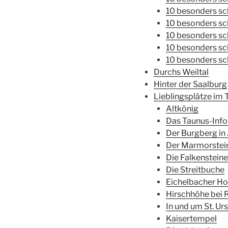
10 besonders s
10 besonders s
10 besonders s
10 besonders sc
10 besonders sc
Durchs Weiltal
Hinter der Saalburg
Lieblingsplätze im 
Altkönig
Das Taunus-Inf
Der Burgberg in
Der Marmorstei
Die Falkenstein
Die Streitbuche
Eichelbacher Ho
Hirschhöhe bei 
In und um St. Urs
Kaisertempel