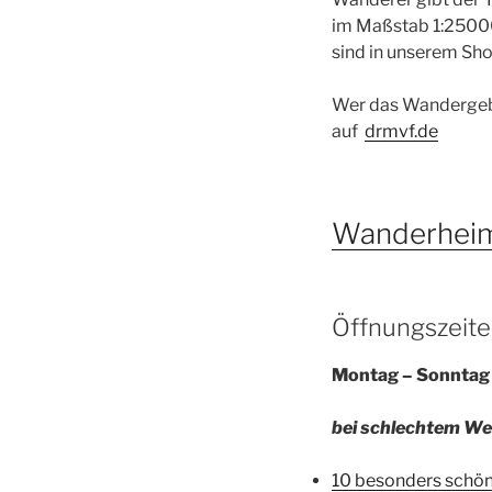
im Maßstab 1:25000 
sind in unserem Shop
Wer das Wandergebi
auf
drmvf.de
Wanderhei
Öffnungszeite
Montag – Sonntag 
bei schlechtem We
10 besonders schö