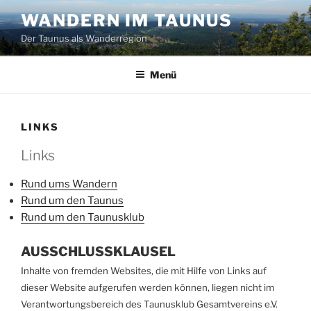
Zum
WANDERN IM TAUNUS
Inhalt
Der Taunus als Wanderregion
springen
Menü
LINKS
Links
Rund ums Wandern
Rund um den Taunus
Rund um den Taunusklub
AUSSCHLUSSKLAUSEL
Inhalte von fremden Websites, die mit Hilfe von Links auf
dieser Website aufgerufen werden können, liegen nicht im
Verantwortungsbereich des Taunusklub Gesamtvereins e.V.