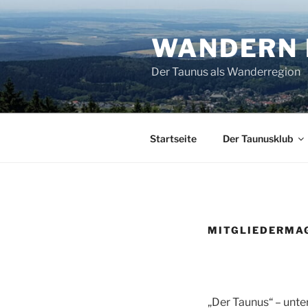
Zum
Inhalt
WANDERN 
springen
Der Taunus als Wanderregion
Startseite
Der Taunusklub
MITGLIEDERMAG
„Der Taunus“ – unte