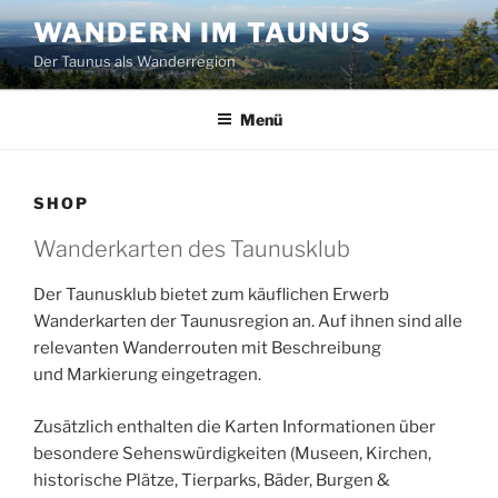
Zum
WANDERN IM TAUNUS
Inhalt
Der Taunus als Wanderregion
springen
Menü
SHOP
Wanderkarten des Taunusklub
Der Taunusklub bietet zum käuflichen Erwerb
Wanderkarten der Taunusregion an. Auf ihnen sind alle
relevanten Wanderrouten mit Beschreibung
und Markierung eingetragen.
Zusätzlich enthalten die Karten Informationen über
besondere Sehenswürdigkeiten (Museen, Kirchen,
historische Plätze, Tierparks, Bäder, Burgen &