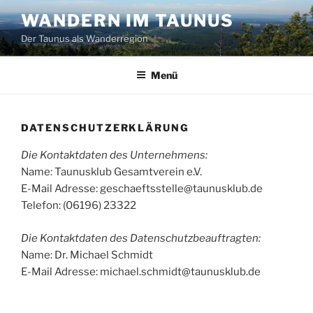
Zum
WANDERN IM TAUNUS
Inhalt
Der Taunus als Wanderregion
springen
Menü
DATENSCHUTZERKLÄRUNG
Die Kontaktdaten des Unternehmens:
Name: Taunusklub Gesamtverein e.V.
E-Mail Adresse: geschaeftsstelle@taunusklub.de
Telefon: (06196) 23322
Die Kontaktdaten des Datenschutzbeauftragten:
Name: Dr. Michael Schmidt
E-Mail Adresse: michael.schmidt@taunusklub.de