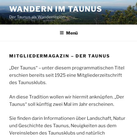
Zum
WANDERN IM TAUNUS
Inhalt
Der Taunus als Wanderregion
springen
Menü
MITGLIEDERMAGAZIN – DER TAUNUS
„Der Taunus“ – unter diesem programmatischen Titel
erschien bereits seit 1925 eine Mitgliederzeitschrift
des Taunusklubs.
An diese Tradition wollen wir hiermit anknüpfen. „Der
Taunus“ soll künftig zwei Mal im Jahr erscheinen.
Sie finden darin Informationen über Landschaft, Natur
und Geschichte des Taunus, Neuigkeiten aus dem
Vereinsleben des Taunusklubs und natürlich