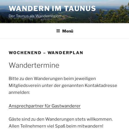
Zum
WANDERN IM TAUNUS
Inhalt
Der Taunus als Wanderregion
springen
Menü
WOCHENEND – WANDERPLAN
Wandertermine
Bitte zu den Wanderungen beim jeweiligen
Mitgliedsverein unter der genannten Kontaktadresse
anmelden:
Ansprechpartner für Gastwanderer
Gäste sind zu den Wanderungen stets willkommen.
Allen Teilnehmern viel Spaß beim mitwandern!