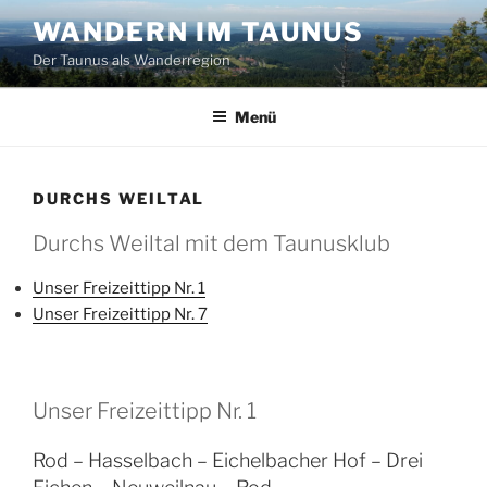
Zum
WANDERN IM TAUNUS
Inhalt
Der Taunus als Wanderregion
springen
Menü
DURCHS WEILTAL
Durchs Weiltal mit dem Taunusklub
Unser Freizeittipp Nr. 1
Unser Freizeittipp Nr. 7
Unser Freizeittipp Nr. 1
Rod – Hasselbach – Eichelbacher Hof – Drei